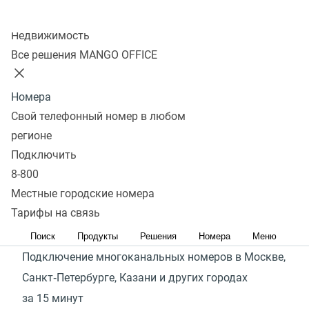
и исходящие на SIP‑телефоне или смартфоне
Колл-центр
Бесплатная внутренняя связь. Без серверов
Недвижимость
и дополнительных расходов
Все решения MANGO OFFICE
Номера
Стоимость
Свой телефонный номер в любом
регионе
Подключить
Стабильность связи
8-800
Местные городские номера
Многоканальный номер
— это номер, который
Тарифы на связь
позволяет принимать и совершать несколько звонков
одновременно.
Поиск
Продукты
Решения
Номера
Меню
Подключение многоканальных номеров в Москве,
Санкт‑Петербурге, Казани и других городах
за 15 минут