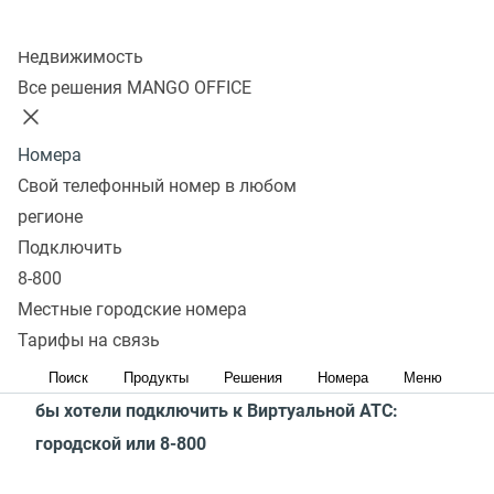
для использования. Специальных навыков для
Колл-центр
Недвижимость
настройки не требуется. Мы обязательно звоним
Все решения MANGO OFFICE
и помогаем с подключением функций и настройками
нашим клиентам.
Номера
Как купить?
Свой телефонный номер в любом
регионе
В интернет-магазине
По телефону
Подключить
8-800
1. Выберите тариф Виртуальной АТС
Местные городские номера
MANGO OFFICE
Тарифы на связь
2. Выберите телефонный номер, который вы
Поиск
Продукты
Решения
Номера
Меню
бы хотели подключить к Виртуальной АТС:
городской или 8-800