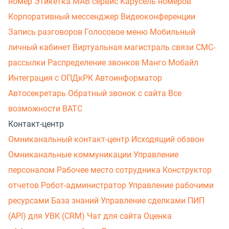
номер
Этикетка
МАВ сервис
Карусель номеров
Корпоративный мессенджер
Видеоконференции
Запись разговоров
Голосовое меню
Мобильный
личный кабинет
Виртуальная магистраль связи
СМС-
рассылки
Распределение звонков
Манго Мобайл
Интеграция с ОПДкРК
Автоинформатор
Автосекретарь
Обратный звонок с сайта
Все
возможности ВАТС
Контакт-центр
Омниканальный контакт-центр
Исходящий обзвон
Омниканальные коммуникации
Управление
персоналом
Рабочее место сотрудника
Конструктор
отчетов
Робот-администратор
Управление рабочими
ресурсами
База знаний
Управление сделками
ПИП
(API) для УВК (CRM)
Чат для сайта
Оценка