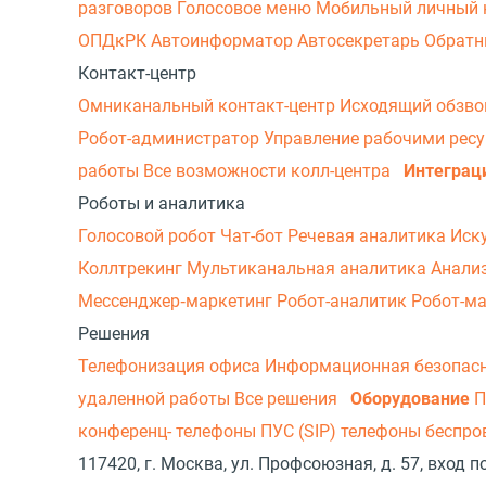
разговоров
Голосовое меню
Мобильный личный 
ОПДкРК
Автоинформатор
Автосекретарь
Обратн
Контакт-центр
Омниканальный контакт-центр
Исходящий обзв
Робот-администратор
Управление рабочими рес
работы
Все возможности колл-центра
Интеграц
Роботы и аналитика
Голосовой робот
Чат-бот
Речевая аналитика
Иск
Коллтрекинг
Мультиканальная аналитика
Анали
Мессенджер‑маркетинг
Робот-аналитик
Робот-м
Решения
Телефонизация офиса
Информационная безопас
удаленной работы
Все решения
Оборудование
П
конференц- телефоны
ПУС (SIP) телефоны беспр
117420, г. Москва, ул. Профсоюзная, д. 57, вход