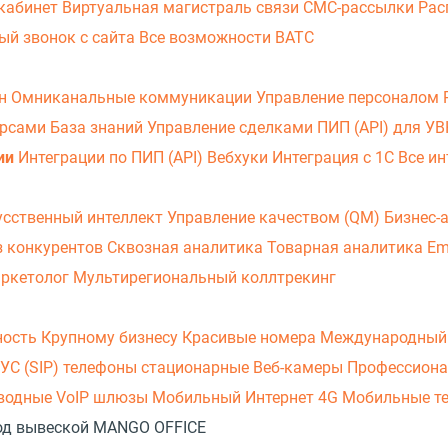
кабинет
Виртуальная магистраль связи
СМС-рассылки
Рас
ый звонок с сайта
Все возможности ВАТС
он
Омниканальные коммуникации
Управление персоналом
урсами
База знаний
Управление сделками
ПИП (API) для У
ии
Интеграции по ПИП (API)
Вебхуки
Интеграция с 1С
Все ин
усственный интеллект
Управление качеством (QM)
Бизнес-
з конкурентов
Сквозная аналитика
Товарная аналитика
Em
аркетолог
Мультирегиональный коллтрекинг
ность
Крупному бизнесу
Красивые номера
Международный
УС (SIP) телефоны стационарные
Веб-камеры
Профессиона
оводные
VoIP шлюзы
Мобильный Интернет 4G
Мобильные т
 под вывеской MANGO OFFICE