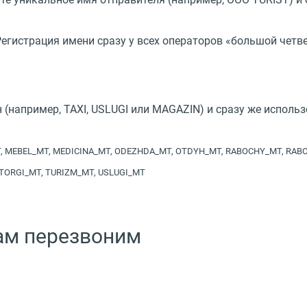
егистрация имени сразу у всех операторов
«
большой четв
н
(
например, TAXI, USLUGI или MAGAZIN) и сразу же исполь
T, MEBEL_MT, MEDICINA_MT, ODEZHDA_MT, OTDYH_MT, RABOCHY_MT, RABO
 TORGI_MT, TURIZM_MT, USLUGI_MT
вам перезвоним