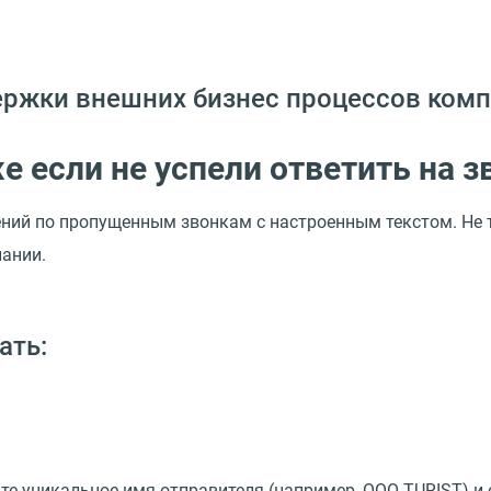
держки внешних бизнес процессов ком
е если не успели ответить на з
ий по пропущенным звонкам с настроенным текстом. Не те
пании.
ать:
йте уникальное имя отправителя
(
например, OOO TURIST) и