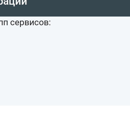
рации
пп сервисов: