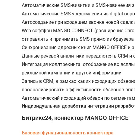
Автоматические SMS-визитки и SMS-извинения 
Автоматические SMS-уведомления из digital-вор
Автосоздание при входящем звонке новой сделки
Web-софтфон MANGO CONNECT (расширение Chrome
отправлять и принимать SMS прямо из браузера
Синхронизация адресных книг MANGO OFFICE и
Данные речевой аналитики передаются в CRM и 
Интеграция коллтрекинга: отображение во всплы
рекламной кампании и другой информации
Запись в CRM, в рамках каких исходящих обзвон
проанализировать эффективность обзвонов впло
Автоматический исходящий обзвон по сегмента
Индивидуальная доработка интеграции разраб
Битрикс24, коннектор MANGO OFFICE
Базовая функциональность коннектора