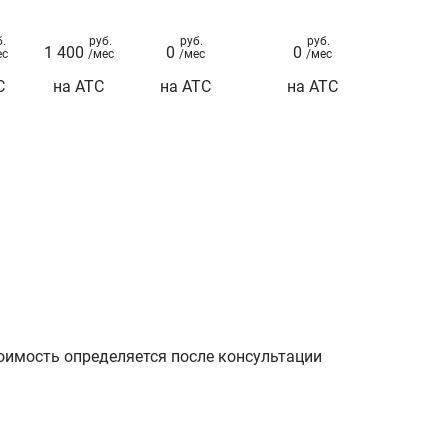
б.
руб.
руб.
руб.
1 400
0
0
ес
/мес
/мес
/мес
С
на АТС
на АТС
на АТС
оимость определяется после консультации