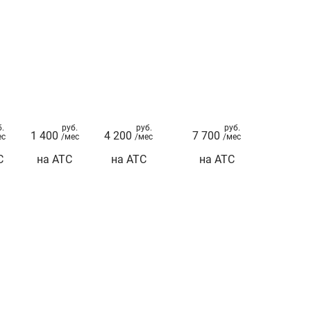
б.
руб.
руб.
руб.
1 400
4 200
7 700
ес
/мес
/мес
/мес
С
на АТС
на АТС
на АТС