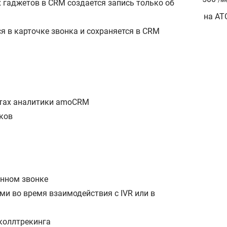
 гаджетов в CRM создается запись только об
на АТ
я в карточке звонка и сохраняется в CRM
а
нтах аналитики amoCRM
ков
енном звонке
ми во время взаимодействия с IVR или в
коллтрекинга