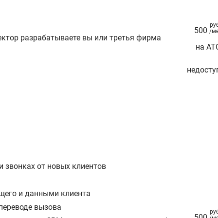
ру
500
/м
ектор разрабатываете вы или третья фирма
на АТ
недосту
и звонках от новых клиентов
щего и данными клиента
 переводе вызова
ру
500
/м