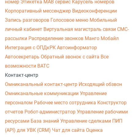
номер
Этикетка
МАВ сервис
Карусель номеров
Корпоративный мессенджер
Видеоконференции
Запись разговоров
Голосовое меню
Мобильный
личный кабинет
Виртуальная магистраль связи
СМС-
рассылки
Распределение звонков
Манго Мобайл
Интеграция с ОПДкРК
Автоинформатор
Автосекретарь
Обратный звонок с сайта
Все
возможности ВАТС
Контакт-центр
Омниканальный контакт-центр
Исходящий обзвон
Омниканальные коммуникации
Управление
персоналом
Рабочее место сотрудника
Конструктор
отчетов
Робот-администратор
Управление рабочими
ресурсами
База знаний
Управление сделками
ПИП
(API) для УВК (CRM)
Чат для сайта
Оценка