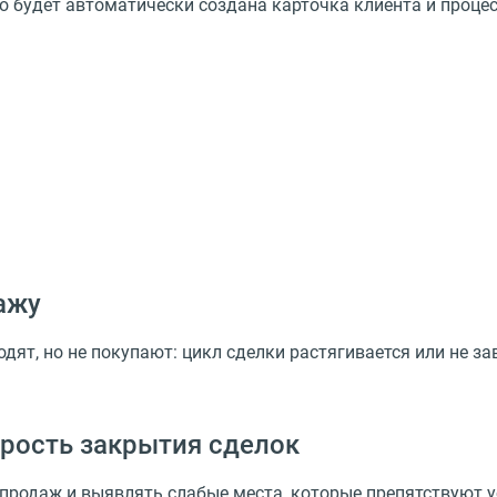
о будет автоматически создана карточка клиента и процес
ажу
дят, но не покупают: цикл сделки растягивается или не з
рость закрытия сделок
 продаж и выявлять слабые места, которые препятствуют 